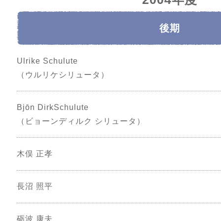
後期
Ulrike Schulute
（ウルリケシリュータ）
Bjōn DirkSchulute
（ビョーンディルク シリュータ）
木俣 正孝
長沼 照平
砺波 康夫