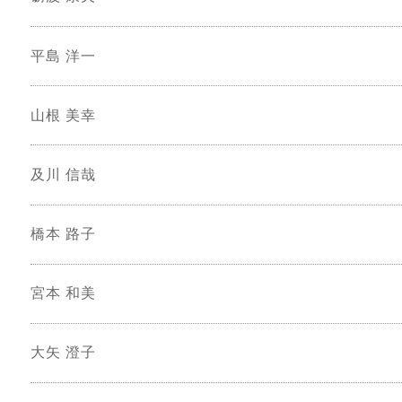
平島 洋一
山根 美幸
及川 信哉
橋本 路子
宮本 和美
大矢 澄子