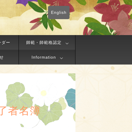
English
ンダー
師範・師範格認定
せ
Information
了者名簿