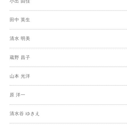
小出 由佳
田中 英生
清水 明美
蔵野 昌子
山本 光洋
原 洋一
清水谷 ゆきえ