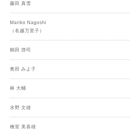
藤田 真雪
Mariko Nagoshi
（名越万里子）
鶴田 啓司
奥田 みよ子
林 大輔
水野 文雄
檜室 美喜雄