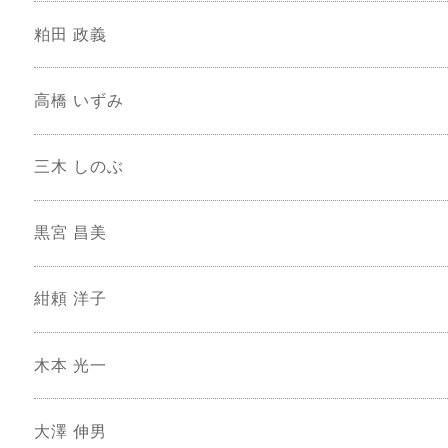
粕田 政義
高橋 いずみ
三木 しのぶ
黒宮 昌美
紺頼 洋子
木本 光一
大澤 伸男