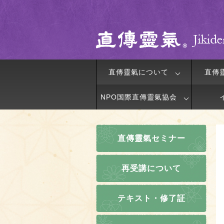
直傳靈氣について
直傳
NPO国際直傳靈氣協会
直傳靈氣セミナー
再受講について
テキスト・修了証