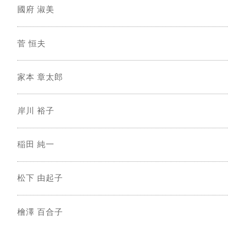
國府 淑美
菅 恒夫
家本 章太郎
岸川 裕子
稲田 純一
松下 由起子
檜澤 百合子