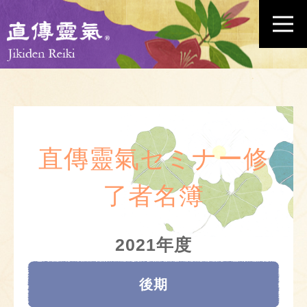
直傳靈氣セミナー修
了者名簿
2021年度
後期