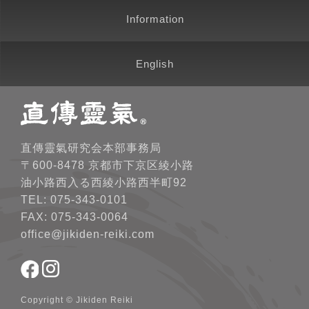
Information
English
直傳靈氣研究会本部事務局
〒600-8478 京都市下京区綾小路
油小路西入る西綾小路西半町92
TEL: 075-343-0101
FAX: 075-343-0064
office@jikiden-reiki.com
Copyright © Jikiden Reiki