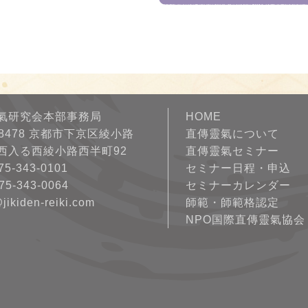
氣研究会本部事務局
HOME
-8478 京都市下京区綾小路
直傳靈氣について
西入る西綾小路西半町92
直傳靈氣セミナー
75-343-0101
セミナー日程・申込
75-343-0064
セミナーカレンダー
@jikiden-reiki.com
師範・師範格認定
NPO国際直傳靈氣協会