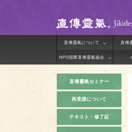
直傳靈氣について
直傳
NPO国際直傳靈氣協会
直傳靈氣セミナー
再受講について
テキスト・修了証