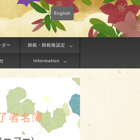
English
ンダー
師範・師範格認定
せ
Information
了者名簿
コー マー）