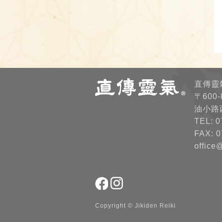
直傳靈
〒600
油小路
TEL: 0
FAX: 0
office
Copyright © Jikiden Reiki