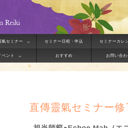
靈氣セミナー
セミナー日程・申込
セミナーカレ
イベント
おすすめ
お問い合わ
直傳靈氣セミナー修
担当師範●Echoe Mah（エ