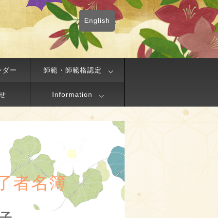
English
ンダー
師範・師範格認定
せ
Information
了者名簿
克子