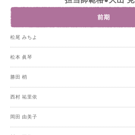
前期
松尾 みちよ
松本 眞琴
勝田 梢
西村 祐里依
岡田 由美子