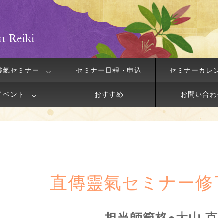
靈氣セミナー
セミナー日程・申込
セミナーカレ
イベント
おすすめ
お問い合わ
直傳靈氣セミナー修
担当師範格●大山 