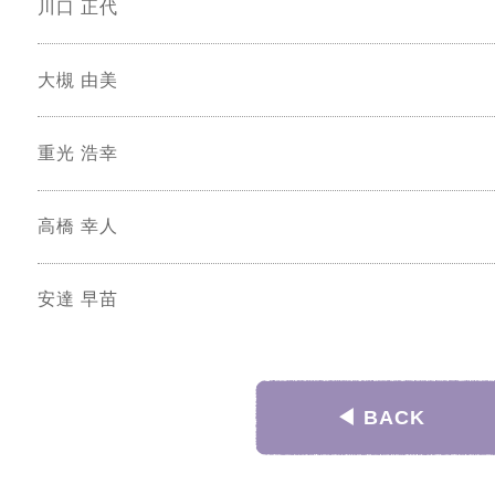
川口 正代
大槻 由美
重光 浩幸
高橋 幸人
安達 早苗
◀︎ BACK