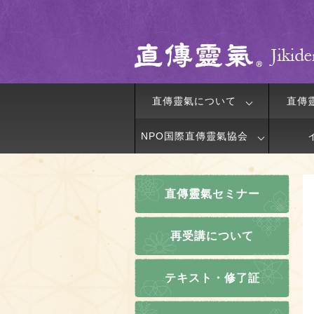
直傳靈氣について
直傳
NPO国際直傳靈氣協会
直傳靈氣セミナー
再受講について
テキスト・修了証