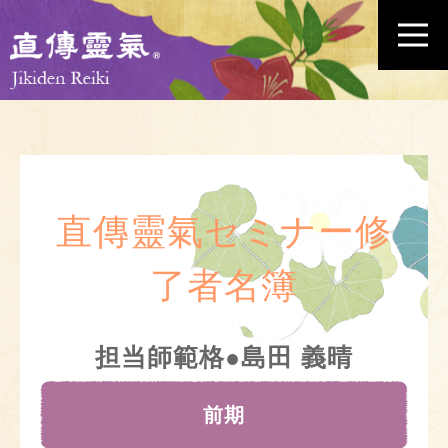
直傳靈氣セミナー修
了者名簿
担当師範格●島田 義晴
前期