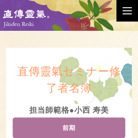
直傳靈氣セミナー修
了者名簿
担当師範格●小西 寿美
前期