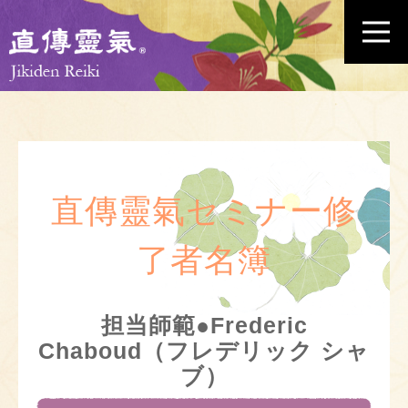
直傳靈氣セミナー修
了者名簿
担当師範●Frederic
Chaboud（フレデリック シャ
ブ）