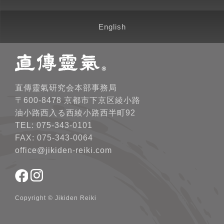
English
直傳靈氣研究会本部事務局
〒600-8478 京都市下京区綾小路
油小路西入る西綾小路西半町92
TEL: 075-343-0101
FAX: 075-343-0064
office@jikiden-reiki.com
Copyright © Jikiden Reiki