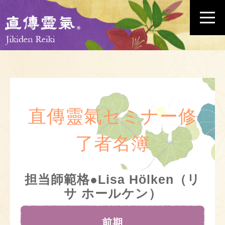
直傳靈氣セミナー修
了者名簿
担当師範格●Lisa Hölken（リ
サ ホールケン）
前期