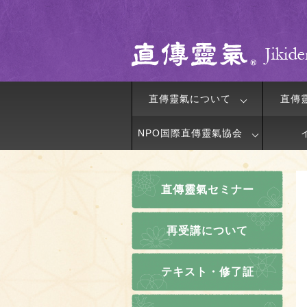
直傳靈氣について
直傳
NPO国際直傳靈氣協会
直傳靈氣セミナー
再受講について
テキスト・修了証