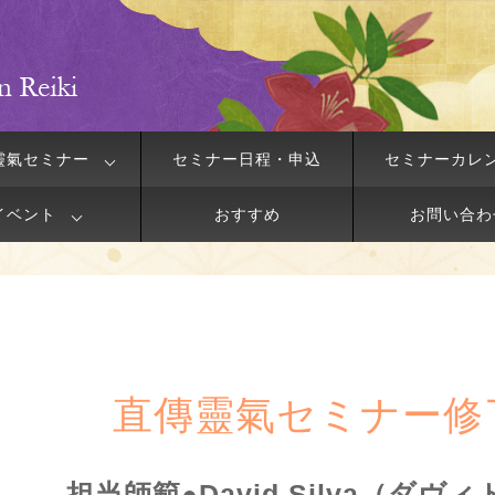
靈氣セミナー
セミナー日程・申込
セミナーカレ
イベント
おすすめ
お問い合わ
直傳靈氣セミナー修
担当師範●David Silva（ダヴ