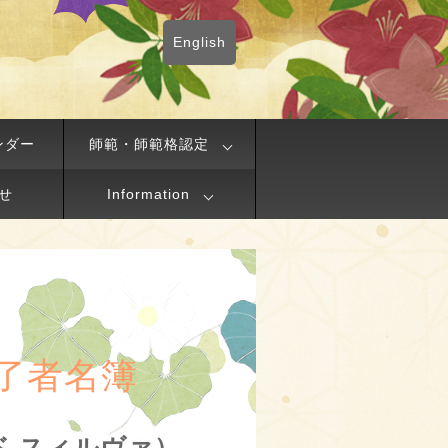
English
ンダー
師範・師範格認定
せ
Information
了者名簿
ィド スィルヴァ）