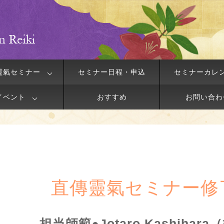
靈氣セミナー
セミナー日程・申込
セミナーカレ
イベント
おすすめ
お問い合わ
直傳靈氣セミナー修
担当師範●Jotaro Kashihar