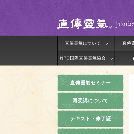
直傳靈氣について
直傳
NPO国際直傳靈氣協会
直傳靈氣セミナー
再受講について
テキスト・修了証