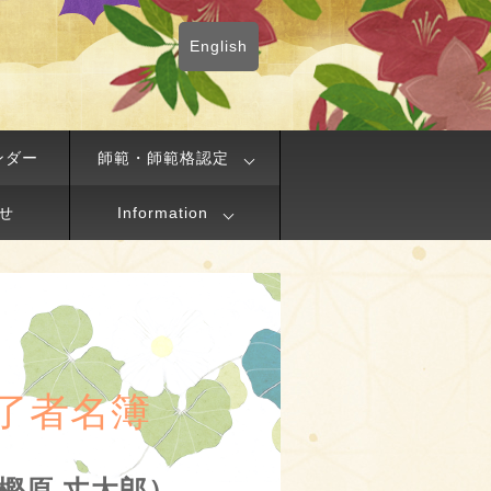
English
ンダー
師範・師範格認定
せ
Information
了者名簿
a（樫原 丈太郎）