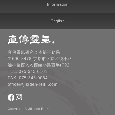
Information
English
直傳靈氣研究会本部事務局
〒600-8478 京都市下京区綾小路
油小路西入る西綾小路西半町92
TEL: 075-343-0101
FAX: 075-343-0064
office@jikiden-reiki.com
Copyright © Jikiden Reiki