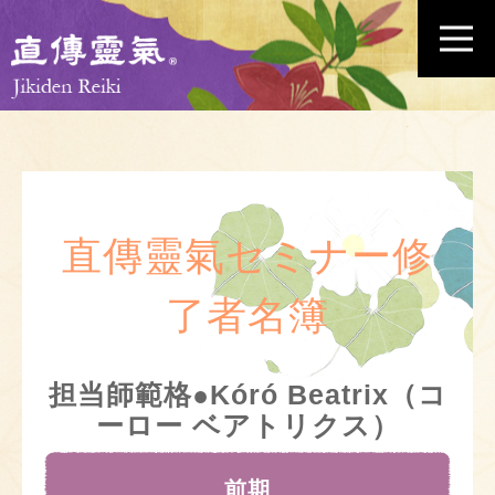
直傳靈氣セミナー修
了者名簿
担当師範格●Kóró Beatrix（コ
ーロー ベアトリクス）
前期