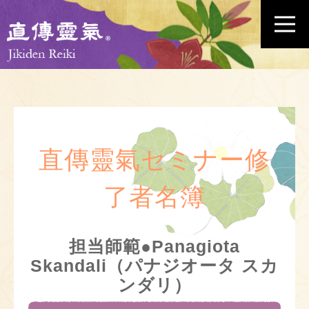
直傳靈氣セミナー修
了者名簿
担当師範●Panagiota
Skandali（パナジオータ スカ
ンダリ）