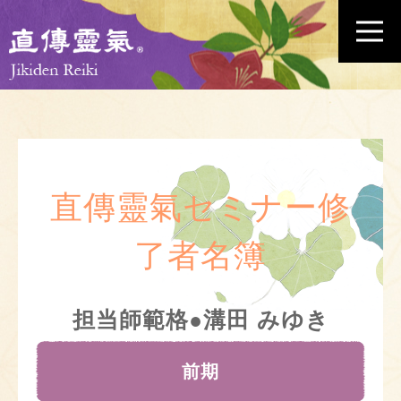
直傳靈氣セミナー修
了者名簿
担当師範格●溝田 みゆき
前期