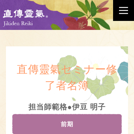
直傳靈氣セミナー修
了者名簿
担当師範格●伊豆 明子
前期