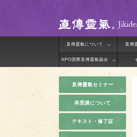
直傳靈氣について
直傳
NPO国際直傳靈氣協会
直傳靈氣セミナー
再受講について
テキスト・修了証