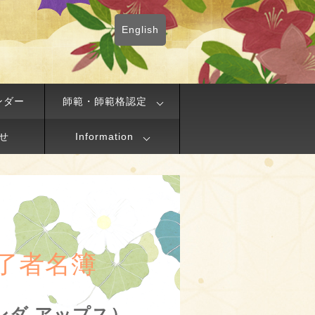
English
ンダー
師範・師範格認定
せ
Information
了者名簿
マンダ アップス）