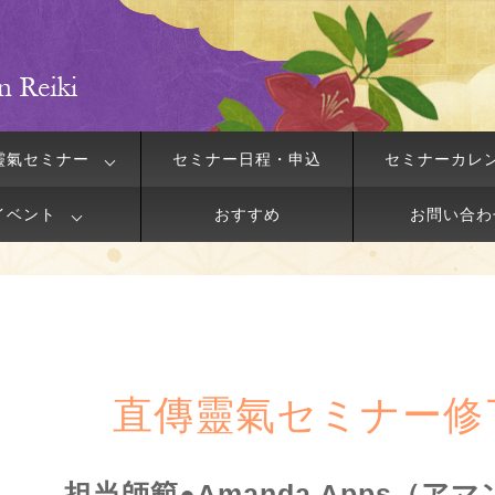
靈氣セミナー
セミナー日程・申込
セミナーカレ
イベント
おすすめ
お問い合わ
直傳靈氣セミナー修
担当師範●Amanda Apps（ア