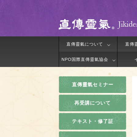
直傳靈氣について
直傳
NPO国際直傳靈氣協会
直傳靈氣セミナー
再受講について
テキスト・修了証