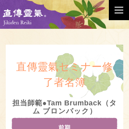
直傳靈氣セミナー修
了者名簿
担当師範●Tam Brumback（タ
ム ブロンバック）
前期