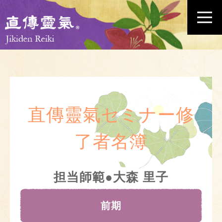
直傳靈氣セミナー修
了者名簿
担当師範●大森 里子
前期