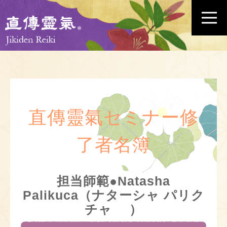
直傳靈氣セミナー修
了者名簿
担当師範●Natasha
Palikuca（ナターシャ パリク
チャ ）