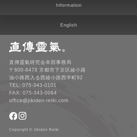
Information
English
直傳靈氣研究会本部事務局
〒600-8478 京都市下京区綾小路
油小路西入る西綾小路西半町92
TEL: 075-343-0101
FAX: 075-343-0064
office@jikiden-reiki.com
Copyright © Jikiden Reiki