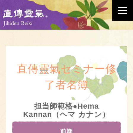
直傳靈氣セミナー修
了者名簿
担当師範格●Hema
Kannan（ヘマ カナン）
前期