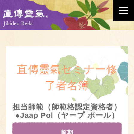
直傳靈氣セミナー修
了者名簿
担当師範（師範格認定資格者）
●Jaap Pol（ヤープ ポール）
前期