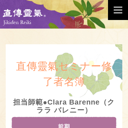
直傳靈氣セミナー修
了者名簿
担当師範●Clara Barenne（ク
ララ バレニー）
前期