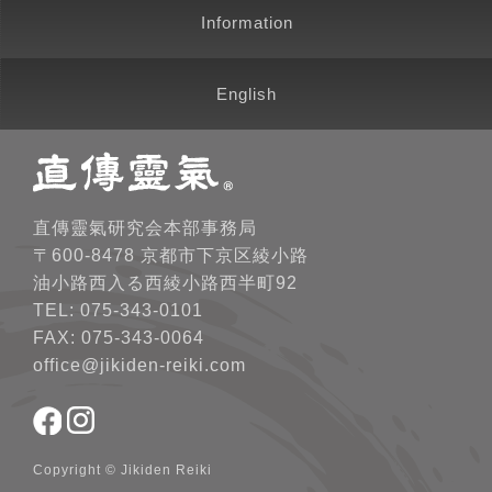
Information
English
直傳靈氣研究会本部事務局
〒600-8478 京都市下京区綾小路
油小路西入る西綾小路西半町92
TEL: 075-343-0101
FAX: 075-343-0064
office@jikiden-reiki.com
Copyright © Jikiden Reiki