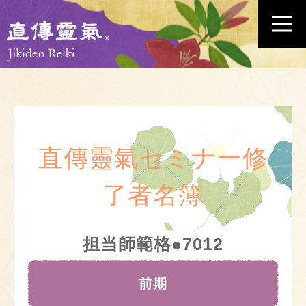
直傳靈氣セミナー修
了者名簿
担当師範格●7012
前期