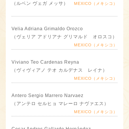
（ルベン ヴェガ メッサ）
MEXICO（メキシコ）
Velia Adriana Grimaldo Orozco
（ヴェリア アドリアナ グリマルド オロスコ）
MEXICO（メキシコ）
Viviano Teo Cardenas Reyna
（ヴィヴィアノ テオ カルデナス レイナ）
MEXICO（メキシコ）
Antero Sergio Marrero Narvaez
（アンテロ セルヒョ マレーロ ナヴァエス）
MEXICO（メキシコ）
Cesar Andres Gallardo Hernández