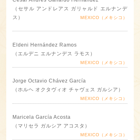
（セサル アンドレアス ガリャルド エルナンデ
ス）
MEXICO（メキシコ）
Eldeni Hernández Ramos
（エルデニ エルナンデス ラモス）
MEXICO（メキシコ）
Jorge Octavio Chávez García
（ホルヘ オクタヴィオ チャヴェス ガルシア）
MEXICO（メキシコ）
Maricela García Acosta
（マリセラ ガルシア アコスタ）
MEXICO（メキシコ）