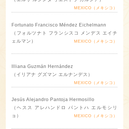
MEXICO（メキシコ）
Fortunato Francisco Méndez Eichelmann
（フォルツナト フランシスコ メンデス エイチ
ェルマン）
MEXICO（メキシコ）
Illiana Guzmán Hernández
（イリアナ グズマン エルナンデス）
MEXICO（メキシコ）
Jesús Alejandro Pantoja Hermosillo
（ヘスス アレハンドロ パントハ エルモシリ
ョ）
MEXICO（メキシコ）