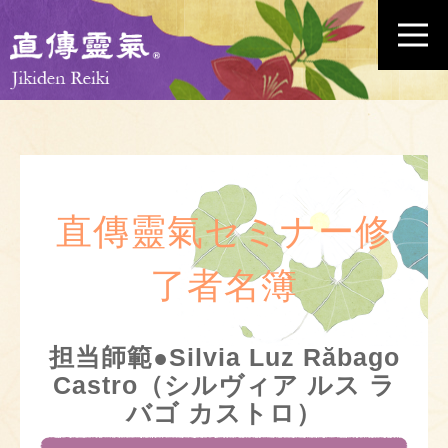
直傳靈氣セミナー修
了者名簿
担当師範●Silvia Luz Răbago
Castro（シルヴィア ルス ラ
バゴ カストロ）