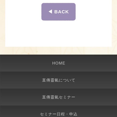
◀︎ BACK
HOME
直傳靈氣について
直傳靈氣セミナー
セミナー日程・申込