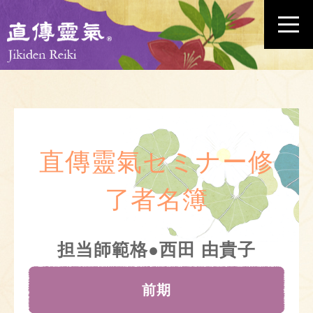
直傳靈氣セミナー修
了者名簿
担当師範格●西田 由貴子
前期