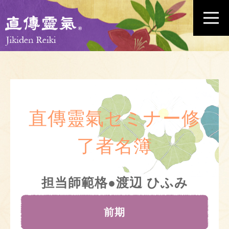
直傳靈氣セミナー修
了者名簿
担当師範格●渡辺 ひふみ
前期