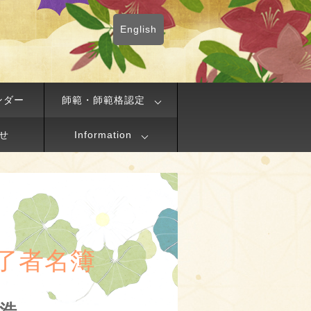
English
ンダー
師範・師範格認定
せ
Information
了者名簿
和浩