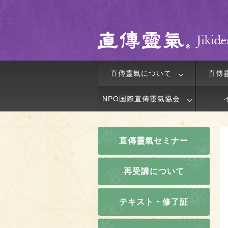
直傳靈氣について
直傳
NPO国際直傳靈氣協会
直傳靈氣セミナー
再受講について
テキスト・修了証