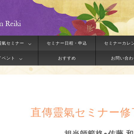
靈氣セミナー
セミナー日程・申込
セミナーカレ
イベント
おすすめ
お問い合わ
直傳靈氣セミナー修
担当師範格●佐藤 