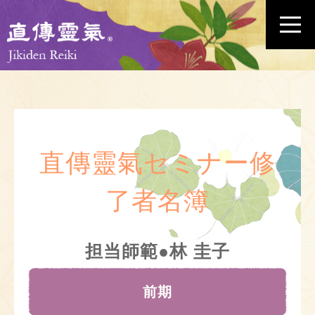
直傳靈氣セミナー修
了者名簿
担当師範●林 圭子
前期