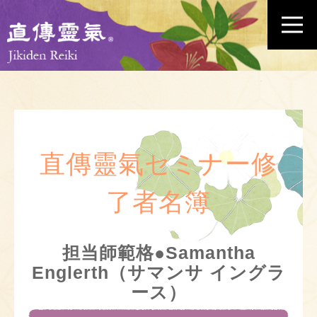
直傳靈氣セミナー修
了者名簿
担当師範格●Samantha
Englerth（サマンサ イングラ
ース）