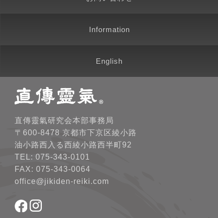
Information
English
直傳靈氣研究会本部事務局
〒600-8478 京都市下京区綾小路
油小路西入る西綾小路西半町92
TEL: 075-343-0101
FAX: 075-343-0064
office@jikiden-reiki.com