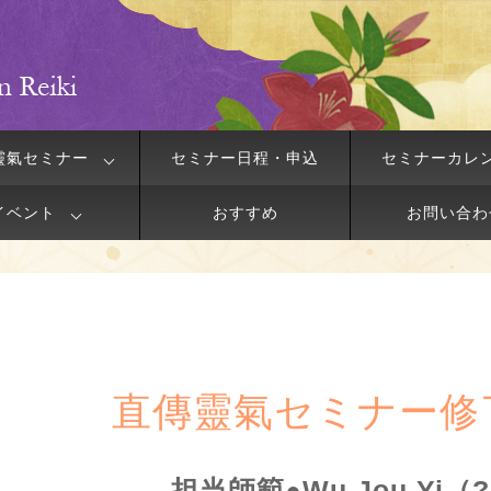
靈氣セミナー
セミナー日程・申込
セミナーカレ
イベント
おすすめ
お問い合わ
直傳靈氣セミナー修
担当師範●Wu Jou Yi（