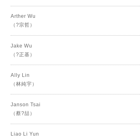
Arther Wu
（?宗哲）
Jake Wu
（?正基）
Ally Lin
（林純宇）
Janson Tsai
（蔡?喆）
Liao Li Yun