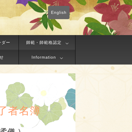
English
ンダー
師範・師範格認定
せ
Information
了者名簿
?柔儀 ）