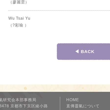
（廖麗雲）
Wu Tsai Yu
（?彩瑜 ）
◀︎ BACK
氣研究会本部事務局
HOME
-8478 京都市下京区綾小路
直傳靈氣について