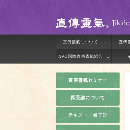
直傳靈氣について
直傳
NPO国際直傳靈氣協会
直傳靈氣セミナー
再受講について
テキスト・修了証