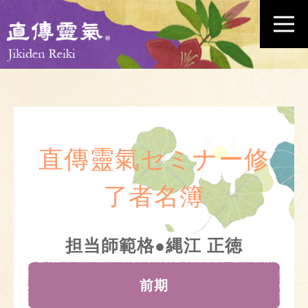
直傳靈氣セミナー修
了者名簿
担当師範格●縄江 正徳
前期