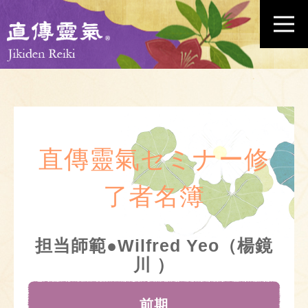
直傳靈氣セミナー修
了者名簿
担当師範●Wilfred Yeo（楊鏡
川 ）
前期