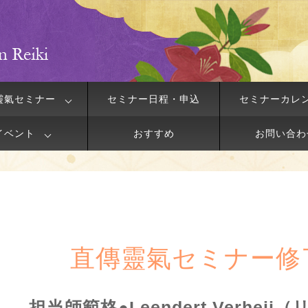
靈氣セミナー
セミナー日程・申込
セミナーカレ
イベント
おすすめ
お問い合わ
直傳靈氣セミナー修
担当師範格●Leendert Verhei