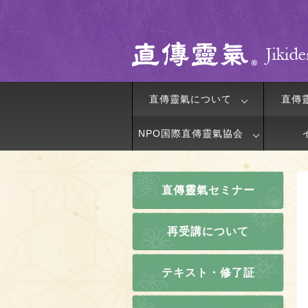
直傳靈氣について
直傳
NPO国際直傳靈氣協会
直傳靈氣セミナー
再受講について
テキスト・修了証