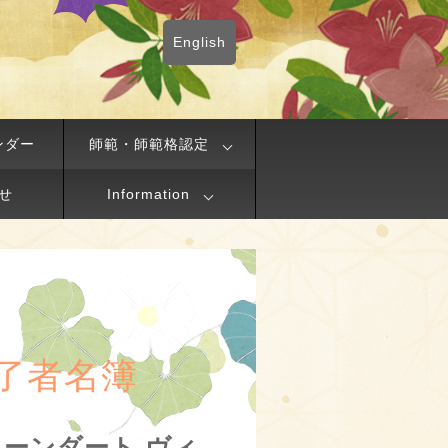
English
ンダー
師範・師範格認定
せ
Information
了者名簿
j（リーンダート ヴィ