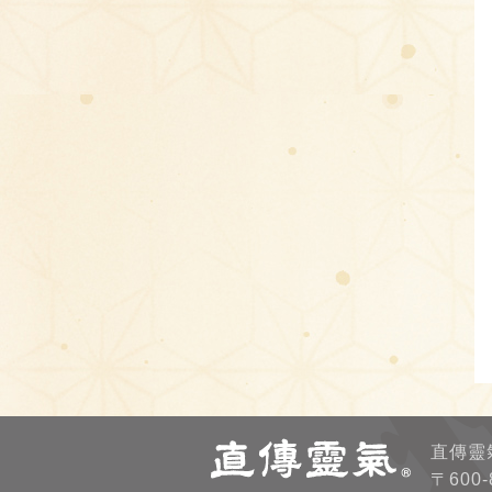
直傳靈
〒600