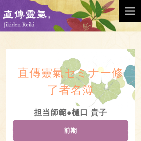
直傳靈氣セミナー修
了者名簿
担当師範●樋口 貴子
前期