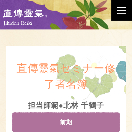
直傳靈氣セミナー修
了者名簿
担当師範●北林 千鶴子
前期