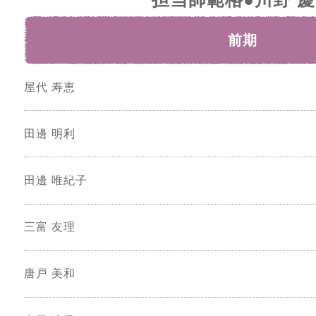
前期
屋代 寿恵
田邊 明利
田邊 唯紀子
三富 友理
唐戸 美和