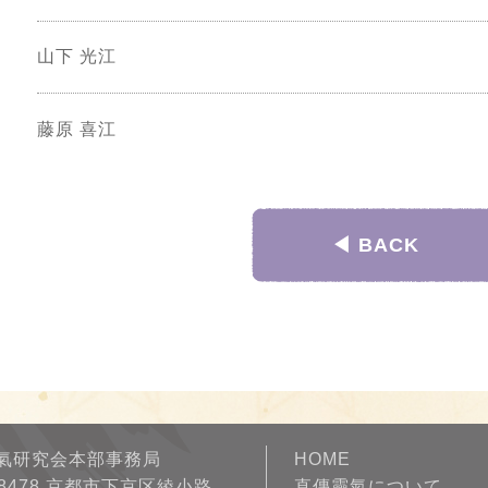
山下 光江
藤原 喜江
◀︎ BACK
氣研究会本部事務局
HOME
-8478 京都市下京区綾小路
直傳靈氣について