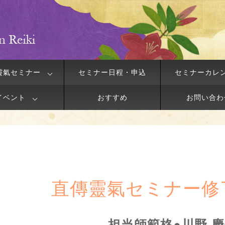
靈氣セミナー
セミナー日程・申込
セミナーカレ
イベント
おすすめ
お問い合わ
直傳靈氣セミナー修
担当師範格●川野 