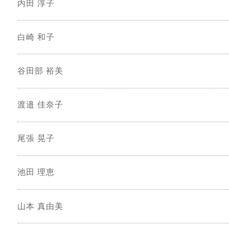
内田 淳子
白崎 和子
谷田部 裕美
渡邉 佳奈子
尾張 晃子
池田 理恵
山本 真由美