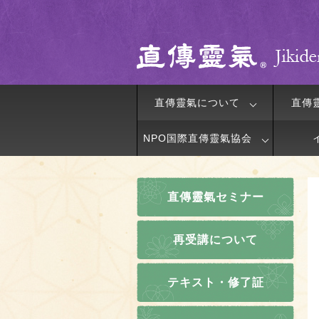
直傳靈氣について
直傳
NPO国際直傳靈氣協会
直傳靈氣セミナー
再受講について
テキスト・修了証