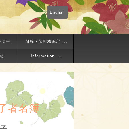
English
ンダー
師範・師範格認定
せ
Information
了者名簿
慶子