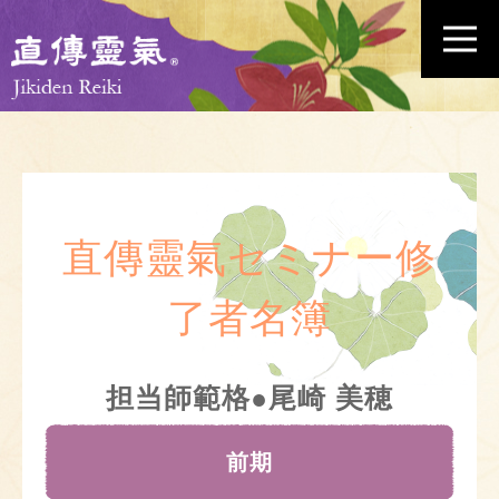
直傳靈氣セミナー修
了者名簿
担当師範格●尾崎 美穂
前期