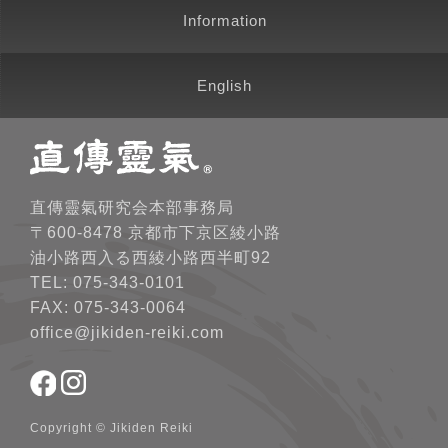
Information
English
直傳靈氣研究会本部事務局
〒600-8478 京都市下京区綾小路
油小路西入る西綾小路西半町92
TEL: 075-343-0101
FAX: 075-343-0064
office@jikiden-reiki.com
Copyright © Jikiden Reiki