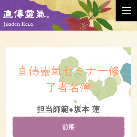
直傳靈氣セミナー修
了者名簿
担当師範●坂本 蓮
前期