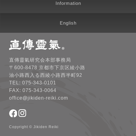
Information
English
直傳靈氣研究会本部事務局
〒600-8478 京都市下京区綾小路
油小路西入る西綾小路西半町92
TEL: 075-343-0101
FAX: 075-343-0064
office@jikiden-reiki.com
Copyright © Jikiden Reiki