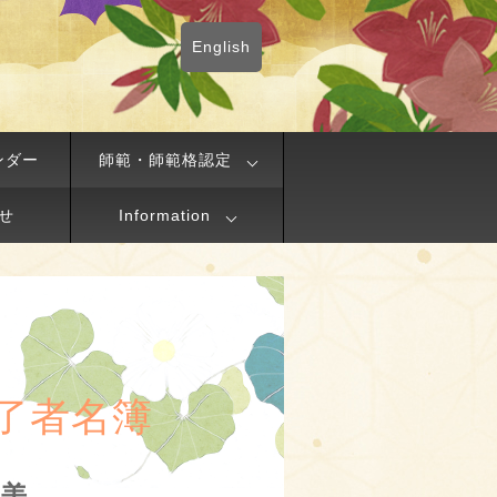
English
ンダー
師範・師範格認定
せ
Information
了者名簿
げ美