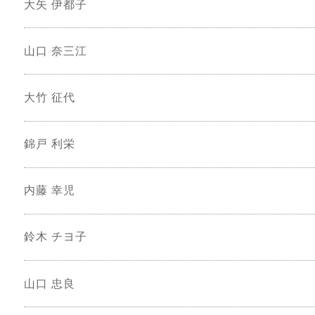
大矢 伊都子
山口 奈三江
大竹 征代
錦戸 利栄
内藤 幸児
鈴木 チヨ子
山口 忠良