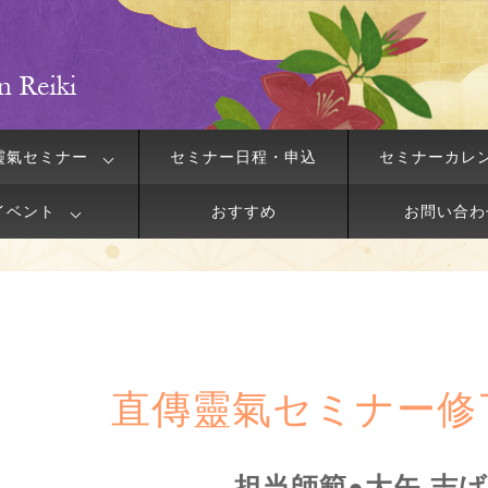
靈氣セミナー
セミナー日程・申込
セミナーカレ
イベント
おすすめ
お問い合わ
直傳靈氣セミナー修
担当師範●大矢 志