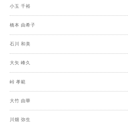
小玉 千裕
橋本 由希子
石川 和美
大矢 峰久
峠 孝範
大竹 由華
川畑 弥生