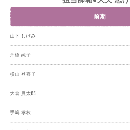
前期
山下 しげみ
舟橋 純子
横山 登喜子
大倉 貫太郎
手嶋 孝枝