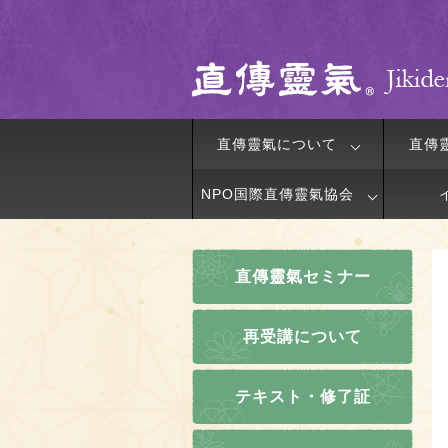
直傳靈氣について
直傳
NPO国際直傳靈氣協会
直傳靈氣セミナー
再受講について
テキスト・修了証