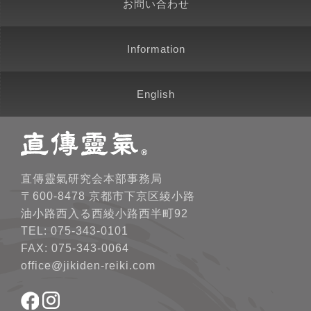
お問い合わせ
Information
English
直傳靈氣研究会本部事務局
〒600-8478 京都市下京区綾小路
油小路西入る西綾小路西半町92
TEL: 075-343-0101
FAX: 075-343-0064
office@jikiden-reiki.com