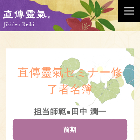
直傳靈氣セミナー修
了者名簿
担当師範●田中 潤一
前期