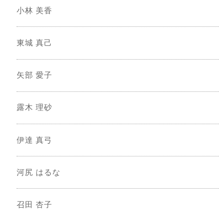
小林 美香
東城 真己
矢部 愛子
露木 理砂
伊達 真弓
河尻 はるな
召田 杏子