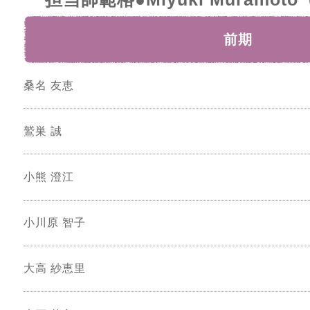
前期
桑名 友恵
鷲巣 誠
小熊 澄江
小川原 智子
大高 紗恵里