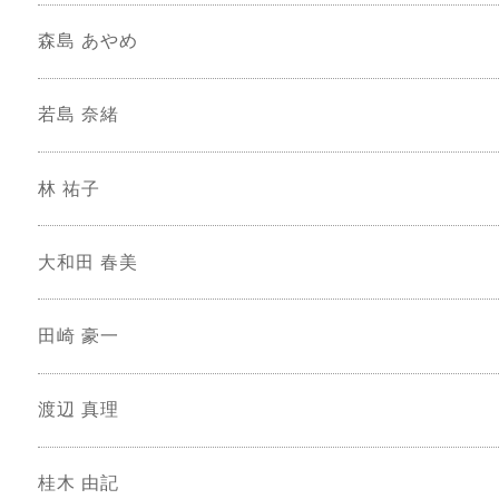
森島 あやめ
若島 奈緒
林 祐子
大和田 春美
田崎 豪一
渡辺 真理
桂木 由記