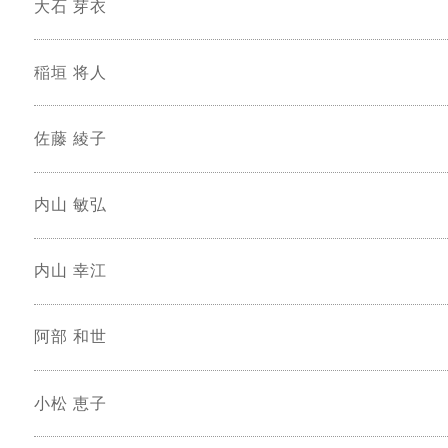
大石 芽衣
稲垣 将人
佐藤 綾子
内山 敏弘
内山 幸江
阿部 和世
小松 恵子