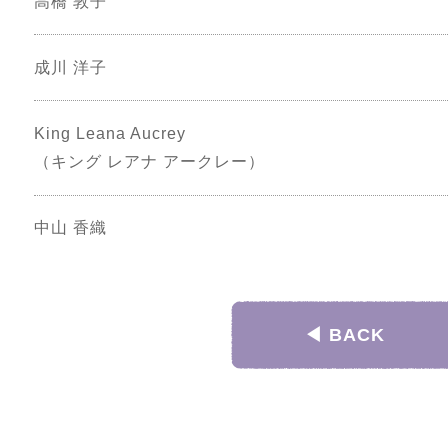
高橋 敦子
成川 洋子
King Leana Aucrey
（キング レアナ アークレー）
中山 香織
◀︎ BACK