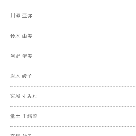
川添 亜弥
鈴木 由美
河野 聖美
岩木 綾子
宮城 すみれ
堂土 里緒菜