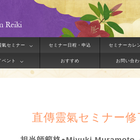
靈氣セミナー
セミナー日程・申込
セミナーカレ
イベント
おすすめ
お問い合わ
直傳靈氣セミナー修
担当師範格●Miyuki Muramo