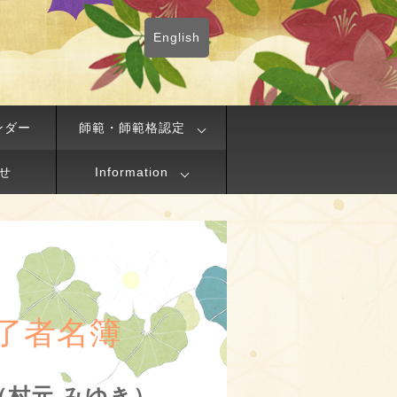
English
ンダー
師範・師範格認定
せ
Information
了者名簿
to（村元 みゆき）