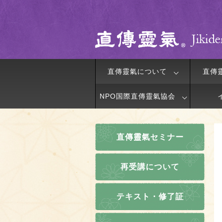
直傳靈氣について
直傳
NPO国際直傳靈氣協会
直傳靈氣セミナー
再受講について
テキスト・修了証