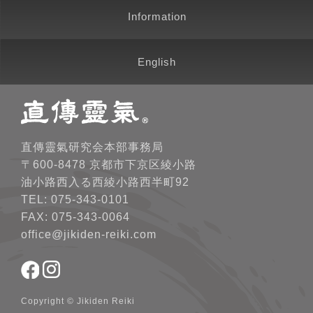
Information
English
直傳靈氣研究会本部事務局
〒600-8478 京都市下京区綾小路
油小路西入る西綾小路西半町92
TEL: 075-343-0101
FAX: 075-343-0064
office@jikiden-reiki.com
Copyright © Jikiden Reiki