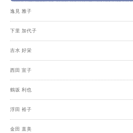
逸見 雅子
下里 加代子
吉水 好栄
西田 宣子
鶴坂 利也
浮田 裕子
金田 直美