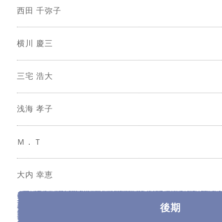
西田 千弥子
横川 慶三
三宅 浩大
浅海 孝子
Ｍ．Ｔ
大内 幸恵
後期