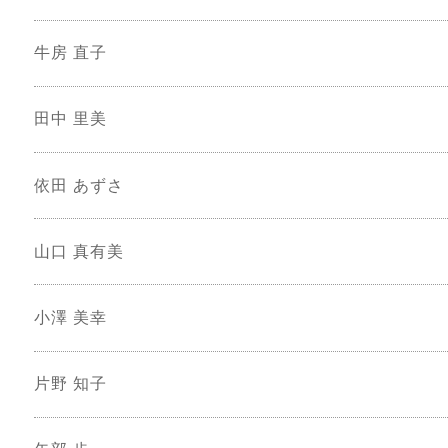
牛房 直子
田中 里美
依田 あずさ
山口 真有美
小澤 美幸
片野 知子