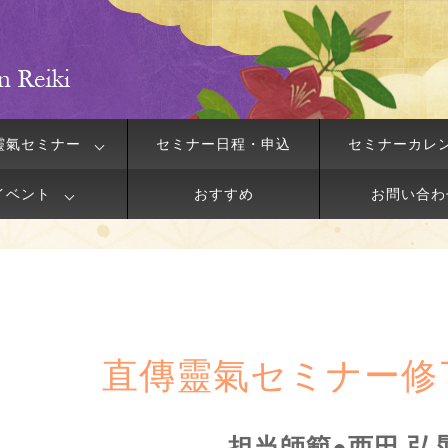
靈氣セミナー
セミナー日程・申込
セミナーカレ
イベント
おすすめ
お問い合わ
直傳靈氣セミナー修
担当師範●西田 弘