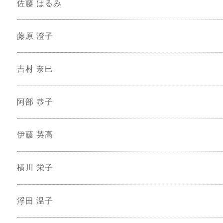
佐藤 はるみ
藤原 澄子
吉村 奈巳
阿部 恭子
伊藤 英高
横川 栄子
浮田 温子