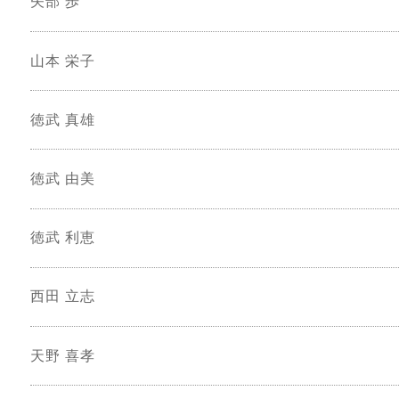
矢部 歩
山本 栄子
徳武 真雄
徳武 由美
徳武 利恵
西田 立志
天野 喜孝