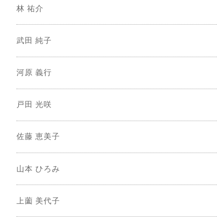
林 祐介
武田 純子
河原 義行
戸田 光咲
佐藤 恵美子
山本 ひろみ
上薗 美代子