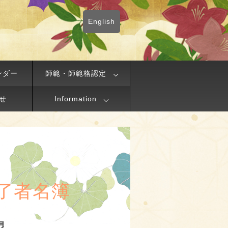
English
ンダー
師範・師範格認定
せ
Information
了者名簿
晃