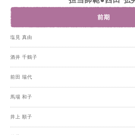
前期
塩見 真由
酒井 千鶴子
前田 瑞代
馬場 和子
井上 順子