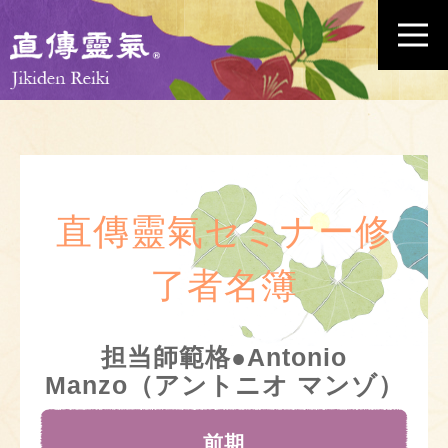
直傳靈氣セミナー修
了者名簿
担当師範格●Antonio
Manzo（アントニオ マンゾ）
前期