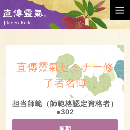
直傳靈氣セミナー修
了者名簿
担当師範（師範格認定資格者）
●302
前期