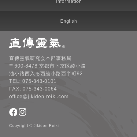
Information
English
直傳靈氣研究会本部事務局
〒600-8478 京都市下京区綾小路
油小路西入る西綾小路西半町92
TEL: 075-343-0101
FAX: 075-343-0064
office@jikiden-reiki.com
Copyright © Jikiden Reiki