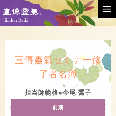
直傳靈氣セミナー修
了者名簿
担当師範格●今尾 喬子
前期