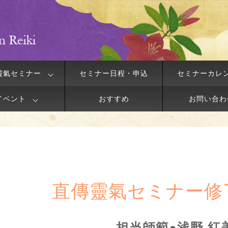
靈氣セミナー
セミナー日程・申込
セミナーカレ
イベント
おすすめ
お問い合わ
直傳靈氣セミナー修
担当師範●浅野 紅