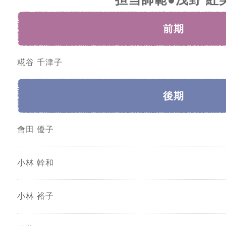
前期
糀谷 千津子
後期
會田 優子
小林 幹和
小林 裕子