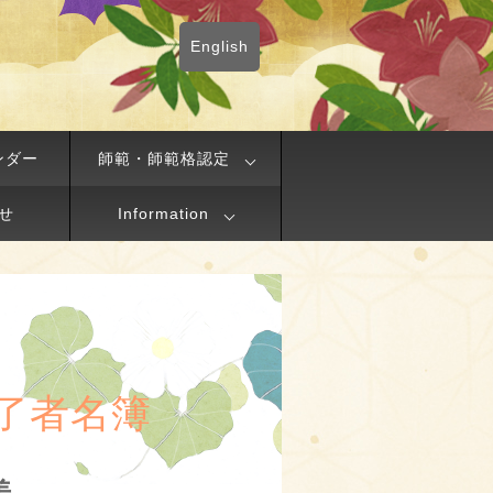
English
ンダー
師範・師範格認定
せ
Information
了者名簿
美