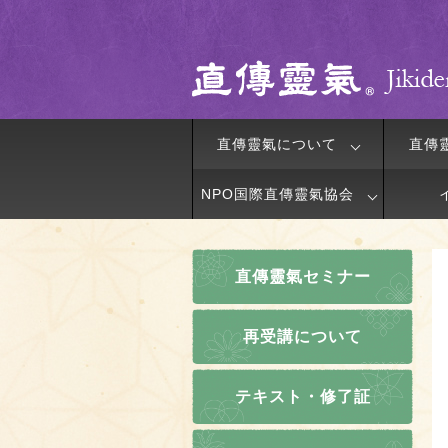
直傳靈氣について
直傳
NPO国際直傳靈氣協会
直傳靈氣セミナー
再受講について
テキスト・修了証