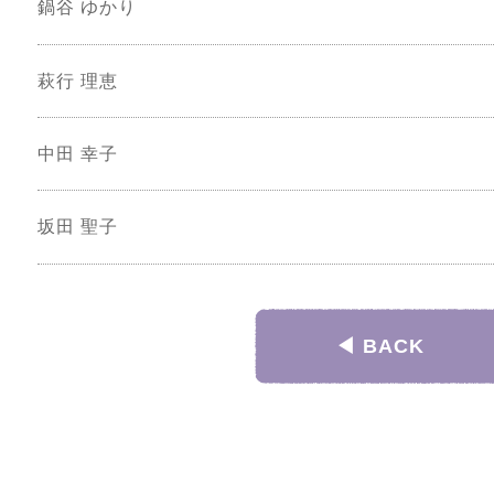
鍋谷 ゆかり
萩行 理恵
中田 幸子
坂田 聖子
◀︎ BACK