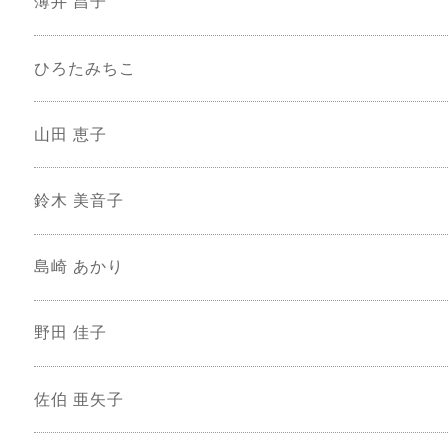
薄井 昌子
ひろたみちこ
山田 恵子
鈴木 美音子
島崎 あかり
野田 佳子
佐伯 亜矢子