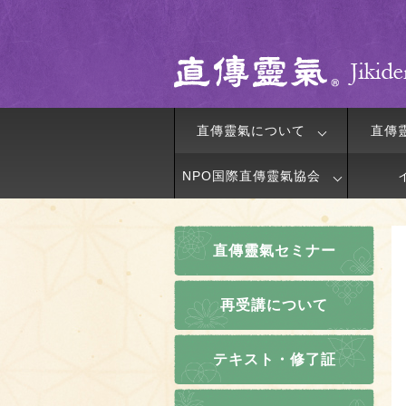
直傳靈氣について
直傳
NPO国際直傳靈氣協会
直傳靈氣セミナー
再受講について
テキスト・修了証