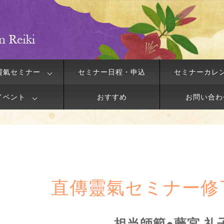
靈氣セミナー
セミナー日程・申込
セミナーカレ
イベント
おすすめ
お問い合わ
直傳靈氣セミナー修
担当師範●藤宮 礼