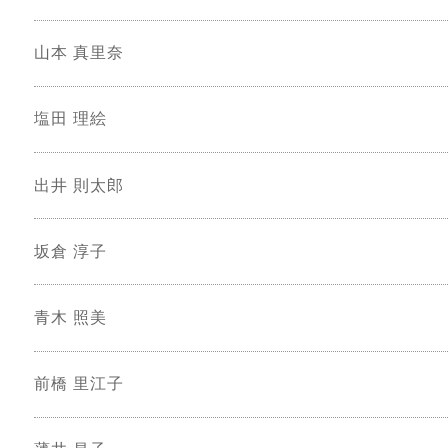
山本 真里奈
塩田 理絵
出井 則太郎
坂倉 淳子
青木 照美
前橋 里江子