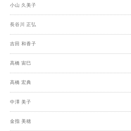
小山 久美子
長谷川 正弘
吉田 和香子
高橋 宙巳
高橋 宏典
中澤 美子
金指 美穂