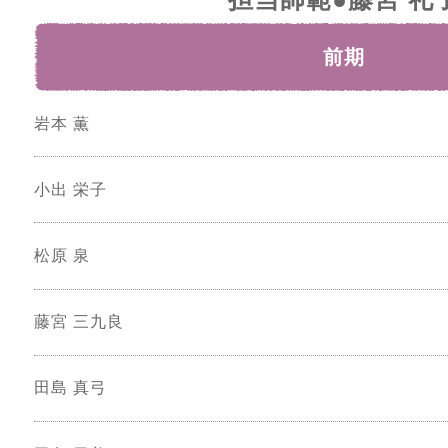
前期
岩本 薫
小出 栄子
松原 泉
藤宮 三九良
田島 真弓