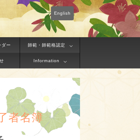
English
ンダー
師範・師範格認定
せ
Information
了者名簿
子