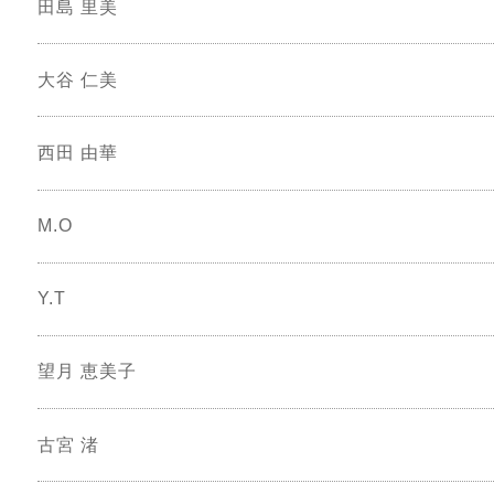
田島 里美
大谷 仁美
西田 由華
M.O
Y.T
望月 恵美子
古宮 渚