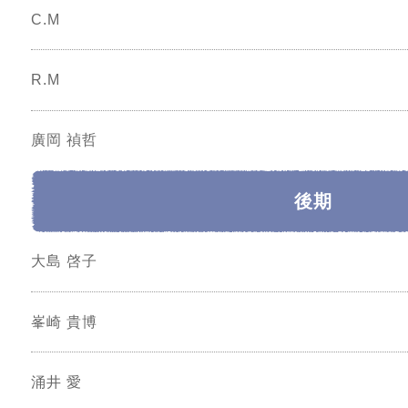
C.M
R.M
廣岡 禎哲
後期
大島 啓子
峯崎 貴博
涌井 愛