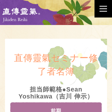
直傳靈氣セミナー修
了者名簿
担当師範格●Sean
Yoshikawa（吉川 伸示）
前期