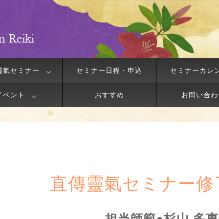
靈氣セミナー
セミナー日程・申込
セミナーカレ
イベント
おすすめ
お問い合わ
直傳靈氣セミナー修
担当師範●杉山 多