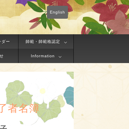
English
ンダー
師範・師範格認定
せ
Information
了者名簿
惠子