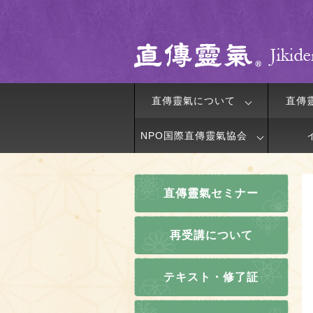
直傳靈氣について
直傳
NPO国際直傳靈氣協会
直傳靈氣セミナー
再受講について
テキスト・修了証